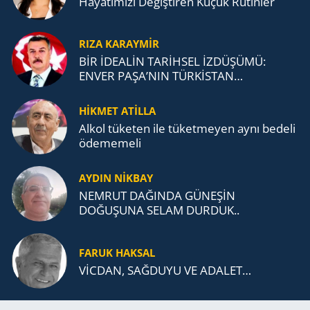
Ha­ya­tı­mı­zı De­ğiş­ti­ren Küçük Ru­tin­ler
RIZA KARAYMIR
BİR İDEALİN TARİHSEL İZDÜŞÜMÜ:
ENVER PAŞA’NIN TÜRKİSTAN
MÜCADELESİ VE TÜRK DEVLETLERİ
TEŞKİLATI’NA UZANAN MİRASI
HİKMET ATİLLA
Alkol tü­ke­ten ile tü­ket­me­yen aynı be­de­li
öde­me­me­li
AYDIN NİKBAY
NEMRUT DAĞINDA GÜNEŞİN
DOĞUŞUNA SELAM DURDUK..
FARUK HAKSAL
VİCDAN, SAĞ­DU­YU VE ADA­LET…