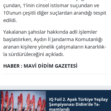
çun­dan, 1’inin cin­sel is­tis­mar su­çun­dan ve
10’unun çe­şit­li diğer suç­lar­dan aran­dı­ğı tes­pit
edil­di.
Ya­ka­la­nan şa­hıs­lar hak­kın­da adli iş­lem­ler
baş­la­tı­lır­ken, Aydın İl Jan­dar­ma Ko­mu­tan­lı­ğı
ara­nan ki­şi­le­re yö­ne­lik ça­lış­ma­la­rın ka­rar­lı­lık­
la sür­dü­rü­le­ce­ği­ni açık­la­dı.
HABER : MAVİ DİDİM GAZETESİ
IQ Foil 2. Ayak Tür­ki­ye Ye­şi­lay
Şam­pi­yo­na­sı Didim’de Ta­
mam­lan­dı