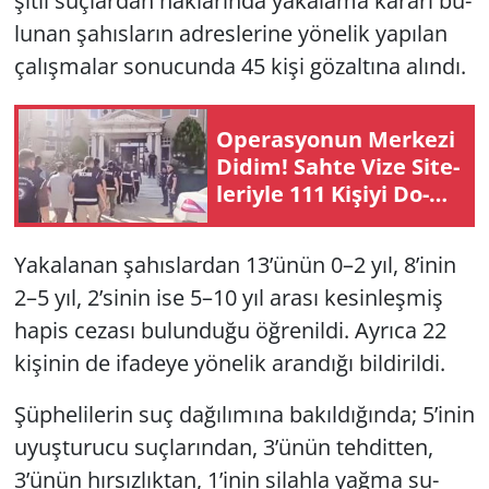
şit­li suç­lar­dan hak­la­rın­da ya­ka­la­ma ka­ra­rı bu­
lu­nan şa­hıs­la­rın ad­res­le­ri­ne yö­ne­lik ya­pı­lan
Yerel
ça­lış­ma­lar so­nu­cun­da 45 kişi gö­zal­tı­na alın­dı.
Ope­ras­yo­nun Mer­ke­zi
Didim! Sahte Vize Si­te­
le­riy­le 111 Ki­şi­yi Do­
lan­dı­ran Şe­be­ke­ye
Büyük Darbe
Ya­ka­la­nan şa­hıs­lar­dan 13’ünün 0–2 yıl, 8’inin
2–5 yıl, 2’sinin ise 5–10 yıl arası ke­sin­leş­miş
hapis ce­za­sı bu­lun­du­ğu öğ­re­nil­di. Ay­rı­ca 22
ki­şi­nin de ifa­de­ye yö­ne­lik aran­dı­ğı bil­di­ril­di.
Şüp­he­li­le­rin suç da­ğı­lı­mı­na ba­kıl­dı­ğın­da; 5’inin
uyuş­tu­ru­cu suç­la­rın­dan, 3’ünün teh­dit­ten,
3’ünün hır­sız­lık­tan, 1’inin si­lah­la yağma su­