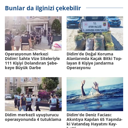
Bunlar da ilginizi çekebilir
Ope­ras­yo­nun Mer­ke­zi
Didim’de Doğal Ko­ru­ma
Didim! Sahte Vize Si­te­le­riy­le
Alan­la­rın­da Kaçak Bitki Top­
111 Ki­şi­yi Do­lan­dı­ran Şe­be­
la­yan 8 Ki­şi­ye Jan­dar­ma
ke­ye Büyük Darbe
Ope­ras­yo­nu
Didim merkezli uyuşturucu
Didim'de Deniz Fa­ci­ası:
operasyonunda 4 tutuklama
Akın­tı­ya Ka­pı­lan 65 Ya­şın­da­
ki Va­tan­daş Ha­ya­tı­nı Kay­