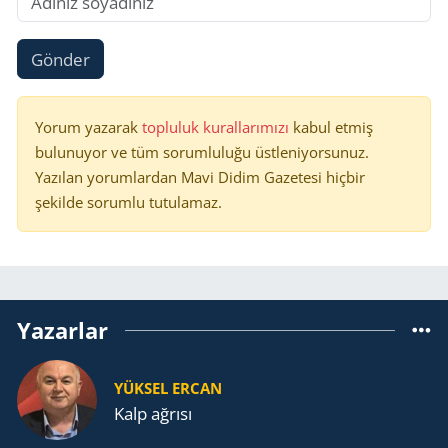
Gönder
Yorum yazarak
topluluk kurallarımızı
kabul etmiş
bulunuyor ve tüm sorumluluğu üstleniyorsunuz.
Yazılan yorumlardan Mavi Didim Gazetesi hiçbir
şekilde sorumlu tutulamaz.
Yazarlar
YÜKSEL ERCAN
Kalp ağrısı