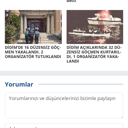
bet­ti
DİDİM’DE 16 DÜ­ZENSİZ GÖÇ­
DİDİM AÇIK­LA­RIN­DA 32 DÜ­
MEN YA­KA­LAN­DI, 2
ZENSİZ GÖÇ­MEN KUR­TA­RIL­
ORGANİZATÖR TU­TUK­LAN­DI
DI, 1 ORGANİZATÖR YA­KA­
LAN­DI
Yorumlar