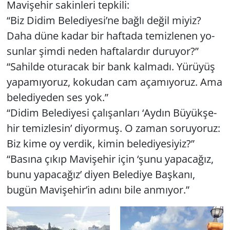
Ma­vi­şe­hir sa­kin­le­ri tep­ki­li:
“Biz Didim Be­le­di­ye­si’ne bağlı değil miyiz?
Daha düne kadar bir haf­ta­da te­miz­le­nen yo­
sun­lar şimdi neden haf­ta­lar­dır du­ru­yor?”
“Sa­hil­de otu­ra­cak bir bank kal­ma­dı. Yü­rü­yüş
ya­pa­mı­yo­ruz, ko­ku­dan cam aça­mı­yo­ruz. Ama
be­le­di­ye­den ses yok.”
“Didim Be­le­di­ye­si ça­lı­şan­la­rı ‘Aydın Bü­yük­şe­
hir te­miz­le­sin’ di­yor­muş. O zaman so­ru­yo­ruz:
Biz kime oy ver­dik, kimin be­le­di­ye­si­yiz?”
“Ba­sı­na çıkıp Ma­vi­şe­hir için ‘şunu ya­pa­ca­ğız,
bunu ya­pa­ca­ğız’ diyen Be­le­di­ye Baş­ka­nı,
bugün Ma­vi­şe­hir’in adını bile an­mı­yor.”