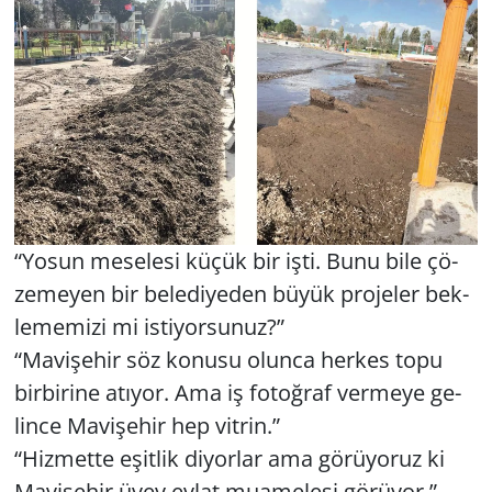
“Yosun me­se­le­si küçük bir işti. Bunu bile çö­
ze­me­yen bir be­le­di­ye­den büyük pro­je­ler bek­
le­me­mi­zi mi is­ti­yor­su­nuz?”
“Ma­vi­şe­hir söz ko­nu­su olun­ca her­kes topu
bir­bi­ri­ne atı­yor. Ama iş fo­toğ­raf ver­me­ye ge­
lin­ce Ma­vi­şe­hir hep vit­rin.”
“Hiz­met­te eşit­lik di­yor­lar ama gö­rü­yo­ruz ki
Ma­vi­şe­hir üvey evlat mu­ame­le­si gö­rü­yor.”