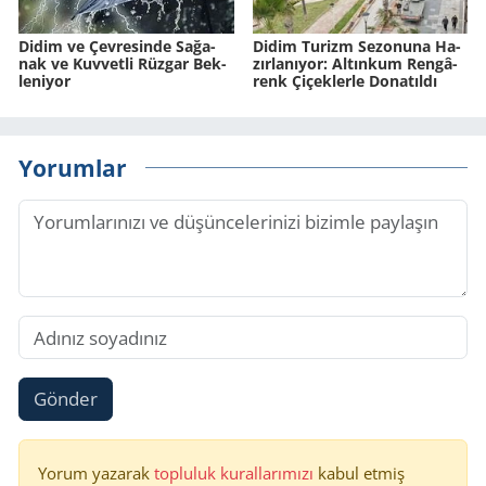
Didim ve Çev­re­sin­de Sa­ğa­
Didim Tu­rizm Se­zo­nu­na Ha­
nak ve Kuv­vet­li Rüz­gar Bek­
zır­la­nı­yor: Al­tın­kum Ren­gâ­
le­ni­yor
renk Çi­çek­ler­le Do­na­tıl­dı
Yorumlar
Gönder
Yorum yazarak
topluluk kurallarımızı
kabul etmiş