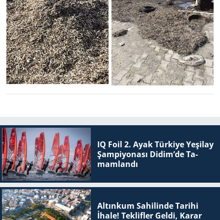
IQ Foil 2. Ayak Tür­ki­ye Ye­şi­lay
Şam­pi­yo­na­sı Didim’de Ta­
mam­lan­dı
Altınkum Sahilinde Tarihi
İhale! Teklifler Geldi, Karar