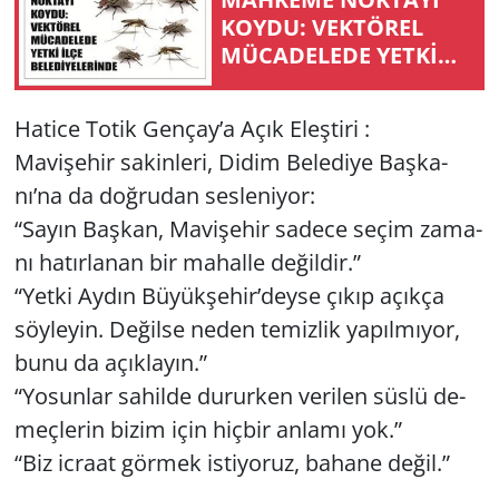
KOYDU: VEK­TÖ­REL
MÜ­CA­DE­LE­DE YETKİ
İLÇE BELEDİYELERİNDE
Hatice Totik Gençay’a Açık Eleş­ti­ri :
Ma­vi­şe­hir sa­kin­le­ri, Didim Be­le­di­ye Baş­ka­
nı’na da doğ­ru­dan ses­le­ni­yor:
“Sayın Baş­kan, Ma­vi­şe­hir sa­de­ce seçim za­ma­
nı ha­tır­la­nan bir ma­hal­le de­ğil­dir.”
“Yetki Aydın Bü­yük­şe­hir’deyse çıkıp açık­ça
söy­le­yin. De­ğil­se neden te­miz­lik ya­pıl­mı­yor,
bunu da açık­la­yın.”
“Yo­sun­lar sa­hil­de du­rur­ken ve­ri­len süslü de­
meç­le­rin bizim için hiç­bir an­la­mı yok.”
“Biz ic­ra­at gör­mek is­ti­yo­ruz, ba­ha­ne değil.”