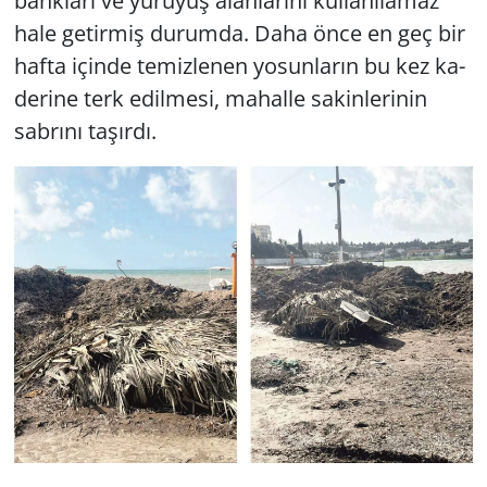
bank­la­rı ve yü­rü­yüş alan­la­rı­nı kul­la­nı­la­maz
hale ge­tir­miş du­rum­da. Daha önce en geç bir
Yerel
hafta için­de te­miz­le­nen yo­sun­la­rın bu kez ka­
de­ri­ne terk edil­me­si, ma­hal­le sa­kin­le­ri­nin
sab­rı­nı ta­şır­dı.