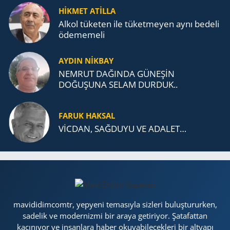
TEŞKİLATI’NA UZANAN MİRASI
HİKMET ATİLLA
Alkol tü­ke­ten ile tü­ket­me­yen aynı be­de­li
öde­me­me­li
AYDIN NİKBAY
NEMRUT DAĞINDA GÜNEŞİN
DOĞUŞUNA SELAM DURDUK..
FARUK HAKSAL
VİCDAN, SAĞ­DU­YU VE ADA­LET…
mavididimcomtr, yepyeni temasıyla sizleri buluştururken,
sadelik ve modernizmi bir araya getiriyor. Şatafattan
kaçınıyor ve insanlara haber okuyabilecekleri bir altyapı