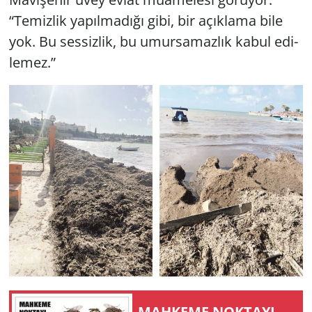
“Te­miz­lik ya­pıl­ma­dı­ğı gibi, bir açık­la­ma bile
yok. Bu ses­siz­lik, bu umur­sa­maz­lık kabul edi­
le­mez.”
MAH­KE­ME NOK­TA­YI