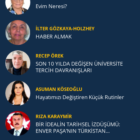
Evim Neresi?
İLTER GÖZKAYA-HOLZHEY
HABER ALMAK
RECEP ÖREK
SON 10 YILDA DEĞİŞEN ÜNİVERSİTE
TERCİH DAVRANIŞLARI
ASUMAN KÖSEOĞLU
Ha­ya­tı­mı­zı De­ğiş­ti­ren Küçük Ru­tin­ler
RIZA KARAYMIR
BİR İDEALİN TARİHSEL İZDÜŞÜMÜ:
ENVER PAŞA’NIN TÜRKİSTAN
MÜCADELESİ VE TÜRK DEVLETLERİ