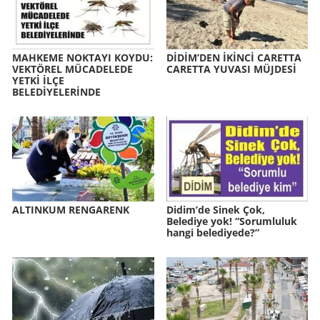
MAH­KE­ME NOK­TA­YI KOYDU:
DİDİM’DEN İKİNCİ CA­RET­TA
VEK­TÖ­REL MÜ­CA­DE­LE­DE
CA­RET­TA YU­VA­SI MÜJ­DESİ
YETKİ İLÇE
BELEDİYELERİNDE
AL­TIN­KUM REN­GA­RENK
Didim’de Sinek Çok,
Belediye yok! “Sorumluluk
hangi belediyede?”