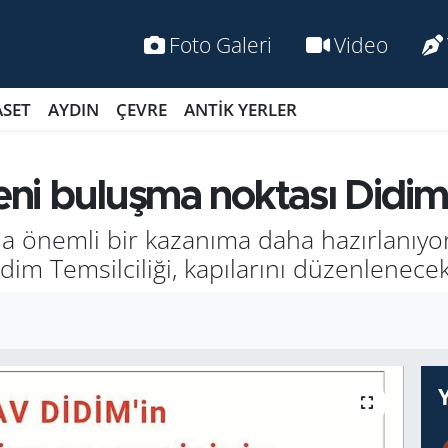
Foto Galeri
Video
ASET
AYDIN
ÇEVRE
ANTİK YERLER
yeni bu­luş­ma nok­ta­sı Didi
 önem­li bir ka­za­nı­ma daha ha­zır­la­nı­yor
Tem­sil­ci­li­ği, ka­pı­la­rı­nı dü­zen­le­nece