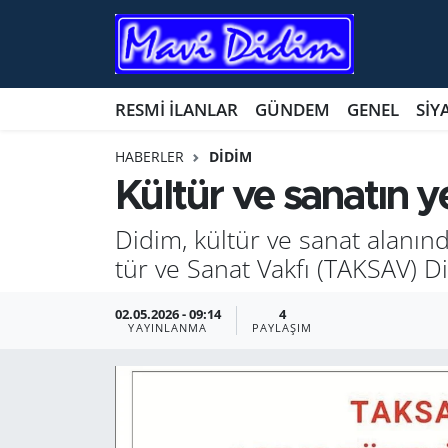
ANTİK YERLER
Nöbetçi Eczaneler
RESMİ İLANLAR
GÜNDEM
GENEL
SİY
ASAYİŞ
Hava Durumu
HABERLER
DİDİM
AYDIN
Namaz Vakitleri
Kül­tür ve sa­na­tın 
BİLİM VE TEKNOLOJİ
Trafik Durumu
Didim, kül­tür ve sanat ala­nın­da
tür ve Sanat Vakfı (TAK­SAV) Didim 
ÇEVRE
Süper Lig Puan Durumu ve Fikstür
02.05.2026 - 09:14
4
EĞİTİM
Tüm Manşetler
YAYINLANMA
PAYLAŞIM
EKONOMİ
Son Dakika Haberleri
GENEL
Haber Arşivi