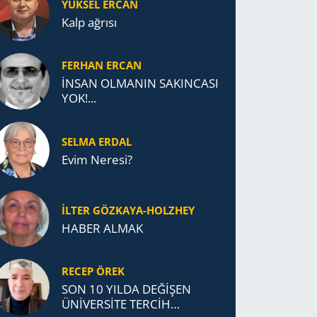
YÜKSEL ERCAN
Kalp ağrısı
FERHAN ERCAN
İNSAN OLMANIN SAKINCASI
YOK!...
SELMA ERDAL
Evim Neresi?
İLTER GÖZKAYA-HOLZHEY
HABER ALMAK
RECEP ÖREK
SON 10 YILDA DEĞİŞEN
ÜNİVERSİTE TERCİH