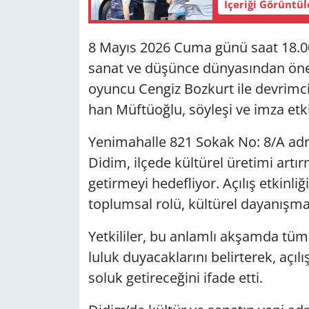
İçeriği Görüntü
Yerel
8 Mayıs 2026 Cuma günü saat 18.00’de g
sanat ve dü­şün­ce dün­ya­sın­dan önem­l
oyun­cu Cen­giz Boz­kurt ile dev­rim­c
han Müf­tü­oğ­lu, söy­le­şi ve imza et­kin
Ye­ni­ma­hal­le 821 Sokak No: 8/A ad­r
Didim, il­çe­de kül­tü­rel üre­ti­mi ar­tır­
ge­tir­me­yi he­def­li­yor. Açı­lış et­kin­li­
top­lum­sal rolü, kül­tü­rel da­ya­nış­ma
Yet­ki­li­ler, bu an­lam­lı ak­şam­da tü
lu­luk du­ya­cak­la­rı­nı be­lir­te­rek, açı­
soluk ge­ti­re­ce­ği­ni ifade etti.