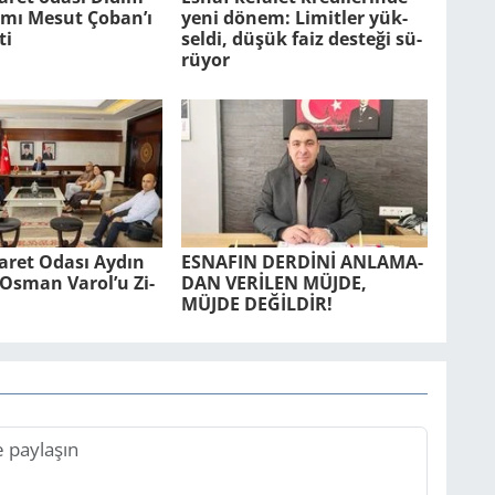
ı Mesut Çoban’ı
yeni dönem: Li­mit­ler yük­
ti
sel­di, düşük faiz des­te­ği sü­
rü­yor
ca­ret Odası Aydın
ES­NA­FIN DERDİNİ AN­LA­MA­
r. Osman Varol’u Zi­
DAN VERİLEN MÜJDE,
MÜJDE DEĞİLDİR!