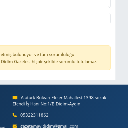
 etmiş bulunuyor ve tüm sorumluluğu
Didim Gazetesi hiçbir şekilde sorumlu tutulamaz.
Atatürk Bulvarı Efeler Mahallesi 1398 sokak
Efendi İş Hanı No:1/B Didim-Aydın
05322311862
gazetemavididim@gmail.com