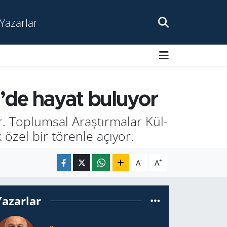
Yazarlar
m’de hayat bu­lu­yor
. Top­lum­sal Araş­tır­ma­lar Kül­
k özel bir tö­ren­le açı­yor.
-
+
A
A
Yazarlar