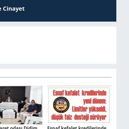
 Ci­na­yet
aret odası Didim
Esnaf ke­fa­let kre­di­le­rin­de