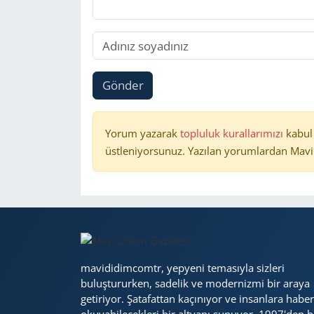
Gönder
Yorum yazarak
topluluk kurallarımızı
kabul
üstleniyorsunuz. Yazılan yorumlardan Mavi 
mavididimcomtr, yepyeni temasıyla sizleri
buluştururken, sadelik ve modernizmi bir araya
getiriyor. Şatafattan kaçınıyor ve insanlara haber