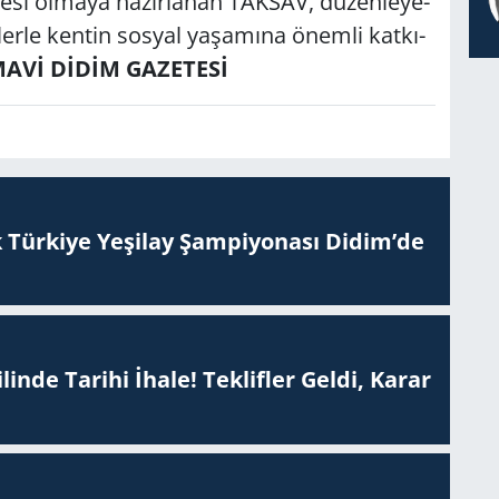
­si ol­ma­ya ha­zır­la­nan TAK­SAV, dü­zen­le­ye­
şi­ler­le ken­tin sos­yal ya­şa­mı­na önem­li kat­kı­
MAVİ DİDİM GAZETESİ
 Tür­ki­ye Ye­şi­lay Şam­pi­yo­na­sı Didim’de
inde Tarihi İhale! Teklifler Geldi, Karar