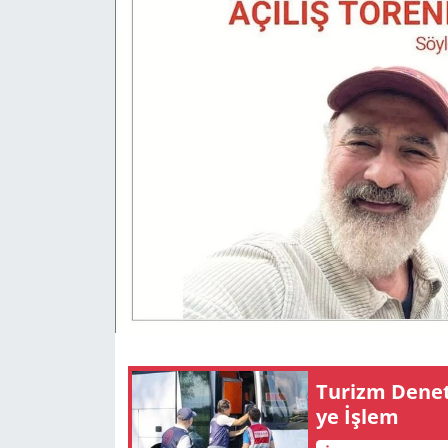
GÜNDEM
HABERDE İNSAN
KÜLTÜR SANAT
MAGAZİN
POLİTİKA
RESMİ İLANLAR
SAĞLIK
Tu­rizm De­ne­t
SİYASET
ye İşlem
SPOR