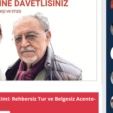
i­mi: Reh­ber­siz Tur ve Bel­ge­siz Acen­te­