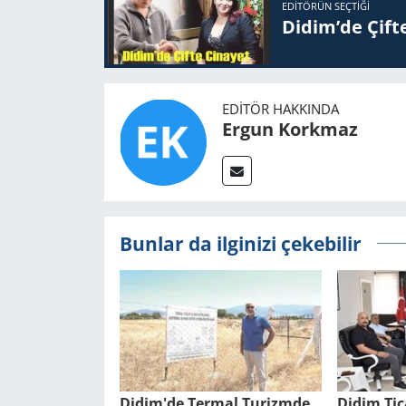
EDITÖRÜN SEÇTIĞI
Didim’de Çifte
EDITÖR HAKKINDA
Ergun Korkmaz
Bunlar da ilginizi çekebilir
Didim'de Ter­mal Tu­rizm­de
Didim Tic