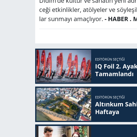
Didim’de kül­tür ve sa­na­tın yeni ad­re
ce­ği et­kin­lik­ler, atöl­ye­ler ve söy­le­
lar sun­ma­yı amaç­lı­yor.
- HABER . 
EDITÖRÜN SEÇTIĞI
IQ Foil 2. Ayak
Ta­mam­lan­dı
EDITÖRÜN SEÇTIĞI
Altınkum Sahil
Haftaya