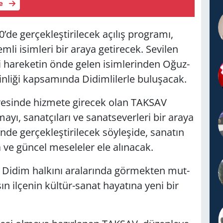
le
er­çek­leş­ti­ri­lecek açı­lış prog­ra­mı,
i isim­le­ri bir araya ge­ti­recek. Se­vi­len
i ha­re­ke­tin önde gelen isim­le­rin­den Oğuz­
­li­ği kap­sa­mın­da Di­dim­li­ler­le bu­lu­şa­cak.
e­sin­de hiz­me­te gi­recek olan TAK­SAV
ma­yı, sa­nat­çı­la­rı ve sa­nat­se­ver­le­ri bir araya
ğin­de ger­çek­leş­ti­ri­lecek söy­le­şi­de, sa­na­tın
 ve gün­cel me­se­le­ler ele alı­na­cak.
m Didim hal­kı­nı ara­la­rın­da gör­mek­ten mut­
lı­şın il­çe­nin kül­tür-sa­nat ha­ya­tı­na yeni bir