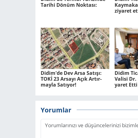
Ta­ri­hi Dönüm Nok­ta­sı:
Kaymakam
ziyaret et
Didim'de Dev Arsa Sa­tı­şı:
Didim Ti­
TOKİ 23 Ar­sa­yı Açık Ar­tır­
Va­li­si D
may­la Sa­tı­yor!
ya­ret Etti
Yorumlar