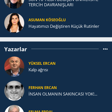
TERCİH DAVRANIŞLARI
ASUMAN KÖSEOĞLU
Ha­ya­tı­mı­zı De­ğiş­ti­ren Küçük Ru­tin­ler
Yazarlar
YÜKSEL ERCAN
Kalp ağrısı
FERHAN ERCAN
İNSAN OLMANIN SAKINCASI YOK!...
SELMA ERDAL