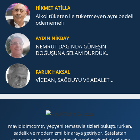
TEŞKİLATI’NA UZANAN MİRASI
HİKMET ATİLLA
Alkol tü­ke­ten ile tü­ket­me­yen aynı be­de­li
öde­me­me­li
AYDIN NİKBAY
NEMRUT DAĞINDA GÜNEŞİN
DOĞUŞUNA SELAM DURDUK..
FARUK HAKSAL
VİCDAN, SAĞ­DU­YU VE ADA­LET…
mavididimcomtr, yepyeni temasıyla sizleri buluştururken,
sadelik ve modernizmi bir araya getiriyor. Şatafattan
kaçınıyor ve insanlara haber okuyabilecekleri bir altyapı