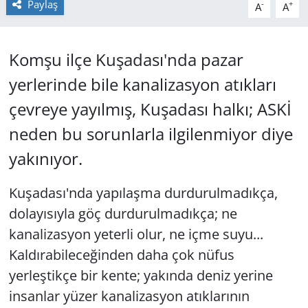
Paylaş
-
+
A
A
GÜNDEM
Komşu ilçe Kuşadası'nda pazar
HABERDE İNSAN
yerlerinde bile kanalizasyon atıkları
KÜLTÜR SANAT
çevreye yayılmış, Kuşadası halkı; ASKİ
MAGAZİN
neden bu sorunlarla ilgilenmiyor diye
yakınıyor.
POLİTİKA
Kuşadası'nda yapılaşma durdurulmadıkça,
RESMİ İLANLAR
dolayısıyla göç durdurulmadıkça; ne
kanalizasyon yeterli olur, ne içme suyu...
SAĞLIK
Kaldırabileceğinden daha çok nüfus
SİYASET
yerleştikçe bir kente; yakında deniz yerine
insanlar yüzer kanalizasyon atıklarının
SPOR