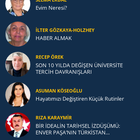
Evim Neresi?
İLTER GÖZKAYA-HOLZHEY
HABER ALMAK
RECEP ÖREK
SON 10 YILDA DEĞİŞEN ÜNİVERSİTE
TERCİH DAVRANIŞLARI
ASUMAN KÖSEOĞLU
Ha­ya­tı­mı­zı De­ğiş­ti­ren Küçük Ru­tin­ler
RIZA KARAYMIR
BİR İDEALİN TARİHSEL İZDÜŞÜMÜ:
ENVER PAŞA’NIN TÜRKİSTAN
MÜCADELESİ VE TÜRK DEVLETLERİ