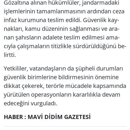
Gö­zal­tı­na alı­nan hü­küm­lü­ler, jan­dar­ma­da­ki
iş­lem­le­ri­nin ta­mam­lan­ma­sı­nın ar­dın­dan ceza
infaz ku­ru­mu­na tes­lim edil­di. Gü­ven­lik kay­
nak­la­rı, kamu dü­ze­ni­nin sağ­lan­ma­sı ve ara­
nan şa­hıs­la­rın ada­le­te tes­lim edil­me­si ama­
cıy­la ça­lış­ma­la­rın ti­tiz­lik­le sür­dü­rül­dü­ğü­nü be­
lirt­ti.
Yet­ki­li­ler, va­tan­daş­la­rın da şüp­he­li du­rum­la­rı
gü­ven­lik bi­rim­le­ri­ne bil­dir­me­si­nin öne­mi­ne
dik­kat çe­ke­rek, te­rör­le mü­ca­de­le kap­sa­mın­da
yü­rü­tü­len ope­ras­yon­la­rın ka­rar­lı­lık­la devam
ede­ce­ği­ni vur­gu­la­dı.
HABER : MAVİ DİDİM GAZETESİ