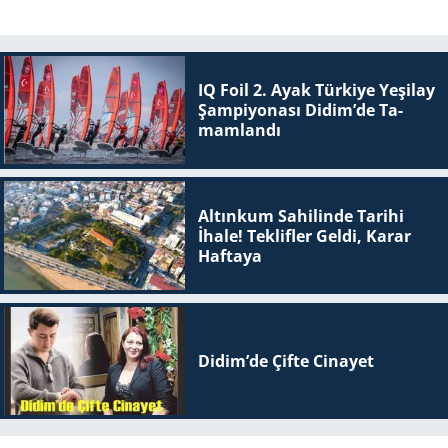
IQ Foil 2. Ayak Tür­ki­ye Ye­şi­lay
Şam­pi­yo­na­sı Didim’de Ta­
mam­lan­dı
Altınkum Sahilinde Tarihi
İhale! Teklifler Geldi, Karar
Haftaya
Didim’de Çifte Ci­na­yet