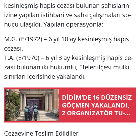
ke­sin­leş­miş hapis ce­za­sı bu­lu­nan şa­hıs­la­rın
izine ya­pı­lan is­tih­ba­ri ve saha ça­lış­ma­la­rı so­
Yerel
nu­cu ula­şıl­dı. Ya­pı­lan ope­ras­yon­la;
M.G. (E/1972) – 6 yıl 10 ay ke­sin­leş­miş hapis
ce­za­sı,
T.A. (E/1970) – 6 yıl 3 ay ke­sin­leş­miş hapis ce­
za­sı bu­lu­nan iki hü­küm­lü, Efe­ler il­çe­si mülki
sı­nır­la­rı içe­ri­sin­de ya­ka­lan­dı.
DİDİM’DE 16 DÜ­ZENSİZ
GÖÇ­MEN YA­KA­LAN­DI,
2 ORGANİZATÖR TU­
TUK­LAN­DI
Ce­za­evi­ne Tes­lim Edil­di­ler