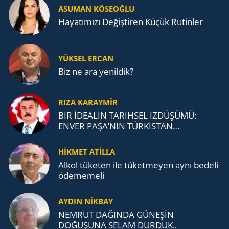
ASUMAN KÖSEOĞLU
Ha­ya­tı­mı­zı De­ğiş­ti­ren Küçük Ru­tin­ler
YÜKSEL ERCAN
Biz ne ara yenildik?
RIZA KARAYMIR
BİR İDEALİN TARİHSEL İZDÜŞÜMÜ:
ENVER PAŞA’NIN TÜRKİSTAN
MÜCADELESİ VE TÜRK DEVLETLERİ
TEŞKİLATI’NA UZANAN MİRASI
HİKMET ATİLLA
Alkol tü­ke­ten ile tü­ket­me­yen aynı be­de­li
öde­me­me­li
AYDIN NİKBAY
NEMRUT DAĞINDA GÜNEŞİN
DOĞUŞUNA SELAM DURDUK..