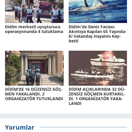
Didim merkezli uyuşturucu
Didim'de Deniz Fa­ci­ası:
operasyonunda 4 tutuklama
Akın­tı­ya Ka­pı­lan 65 Ya­şın­da­
ki Va­tan­daş Ha­ya­tı­nı Kay­
bet­ti
DİDİM’DE 16 DÜ­ZENSİZ GÖÇ­
DİDİM AÇIK­LA­RIN­DA 32 DÜ­
MEN YA­KA­LAN­DI, 2
ZENSİZ GÖÇ­MEN KUR­TA­RIL­
ORGANİZATÖR TU­TUK­LAN­DI
DI, 1 ORGANİZATÖR YA­KA­
LAN­DI
Yorumlar