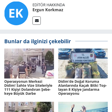
EDITÖR HAKKINDA
Ergun Korkmaz
Bunlar da ilginizi çekebilir
Ope­ras­yo­nun Mer­ke­zi
Didim’de Doğal Ko­ru­ma
Didim! Sahte Vize Si­te­le­riy­le
Alan­la­rın­da Kaçak Bitki Top­
111 Ki­şi­yi Do­lan­dı­ran Şe­be­
la­yan 8 Ki­şi­ye Jan­dar­ma
ke­ye Büyük Darbe
Ope­ras­yo­nu