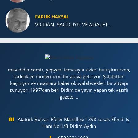
FARUK HAKSAL
VİCDAN, SAĞ­DU­YU VE ADA­LET…
mavididimcomtr, yepyeni temasıyla sizleri buluştururken,
sadelik ve modernizmi bir araya getiriyor. Şatafattan
kaçınıyor ve insanlara haber okuyabilecekleri bir altyapı
sunuyor. 1997'den beri Didim de yayın yapan tek vasıflı
gazete....
Atatürk Bulvarı Efeler Mahallesi 1398 sokak Efendi İş
Hanı No:1/B Didim-Aydın