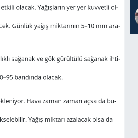
­ki­li ola­cak. Ya­ğış­la­rın yer yer kuv­vet­li ol­
­decek. Gün­lük yağış mik­ta­rı­nın 5–10 mm ara­
­lık­lı sa­ğa­nak ve gök gü­rül­tü­lü sa­ğa­nak ih­ti­
0–95 ban­dın­da ola­cak.
 bek­le­ni­yor. Hava zaman zaman açsa da bu­
se­le­bi­lir. Yağış mik­ta­rı aza­la­cak olsa da