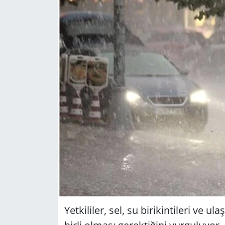
GÜNDEM
HABERDE İNSAN
KÜLTÜR SANAT
MAGAZİN
POLİTİKA
RESMİ İLANLAR
SAĞLIK
SİYASET
Yet­ki­li­ler, sel, su bi­ri­kin­ti­le­ri ve 
SPOR