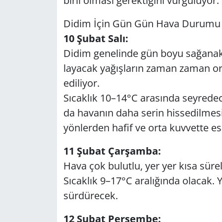
bir­li ol­ma­sı ge­rek­ti­ği­ni vur­gu­lu­yor.
Didim İçin Gün Gün Hava Du­ru­mu 
Yerel
10 Şubat Salı:
Didim ge­ne­lin­de gün boyu sa­ğa­nak y
la­ya­cak ya­ğış­la­rın zaman zaman orta
edi­li­yor.
Sı­cak­lık 10–14°C ara­sın­da sey­re­d
da ha­va­nın daha serin his­se­dil­me­s
yön­ler­den hafif ve orta kuv­vet­te e
11 Şubat Çar­şam­ba:
Hava çok bu­lut­lu, yer yer kısa sü­re­li s
Sı­cak­lık 9–17°C ara­lı­ğın­da ola­cak. Y
sür­dü­recek.
12 Şubat Per­şem­be: