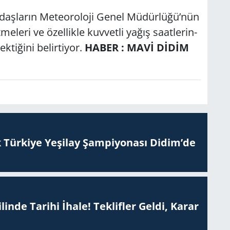
aş­la­rın Me­te­oro­lo­ji Genel Mü­dür­lü­ğü’nün
me­le­ri ve özel­lik­le kuv­vet­li yağış sa­at­le­rin­
­ti­ği­ni be­lir­ti­yor.
HABER : MAVİ DİDİM
 Tür­ki­ye Ye­şi­lay Şam­pi­yo­na­sı Didim’de
inde Tarihi İhale! Teklifler Geldi, Karar