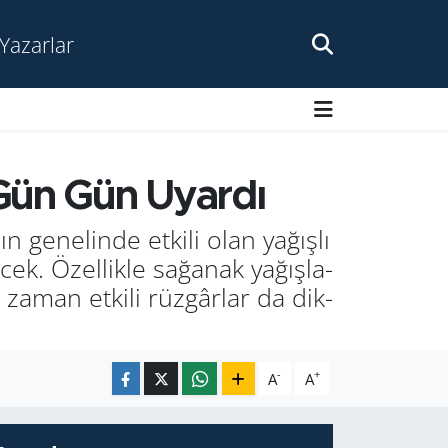
Yazarlar
i Gün Gün Uyar­dı
­ne­lin­de et­ki­li olan ya­ğış­lı
k. Özel­lik­le sa­ğa­nak ya­ğış­la­
 zaman et­ki­li rüz­gâr­lar da dik­
-
+
A
A