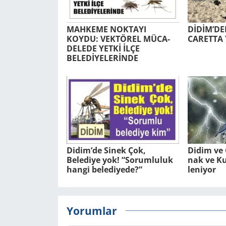
MAH­KE­ME NOK­TA­YI
DİDİM’DEN
KOYDU: VEK­TÖ­REL MÜ­CA­
CA­RET­TA 
DE­LE­DE YETKİ İLÇE
BELEDİYELERİNDE
Didim’de Sinek Çok,
Didim ve Ç
Belediye yok! “Sorumluluk
nak ve Kuv
hangi belediyede?”
le­ni­yor
Yorumlar