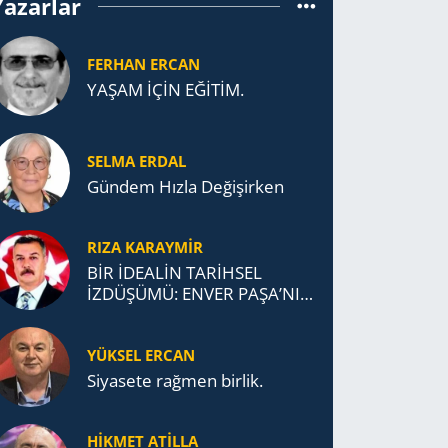
Yazarlar
FERHAN ERCAN
YAŞAM İÇİN EĞİTİM.
SELMA ERDAL
Gündem Hızla Değişirken
RIZA KARAYMIR
BİR İDEALİN TARİHSEL
İZDÜŞÜMÜ: ENVER PAŞA’NIN
TÜRKİSTAN MÜCADELESİ VE
TÜRK DEVLETLERİ
YÜKSEL ERCAN
TEŞKİLATI’NA UZANAN
MİRASI
Siyasete rağmen birlik.
HİKMET ATİLLA