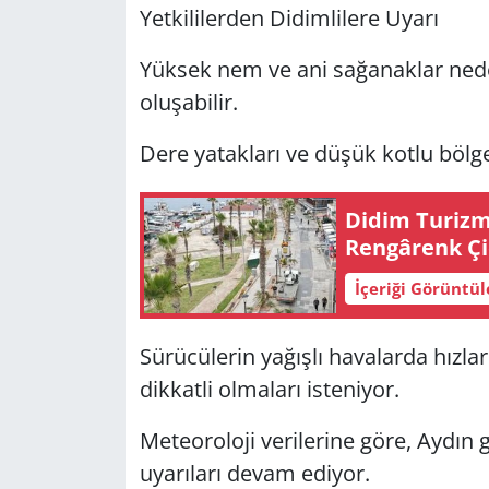
Yet­ki­li­ler­den Di­dim­li­le­re Uyarı
Yük­sek nem ve ani sa­ğa­nak­lar ne­de­niy
olu­şa­bi­lir.
Dere ya­tak­la­rı ve düşük kotlu böl­ge­
Didim Tu­rizm S
Ren­gâ­renk Çi­ç
İçeriği Görüntü
Sü­rü­cü­le­rin ya­ğış­lı ha­va­lar­da hız­l
dik­kat­li ol­ma­la­rı is­te­ni­yor.
Me­te­oro­lo­ji ve­ri­le­ri­ne göre, Aydın
uya­rı­la­rı devam edi­yor.