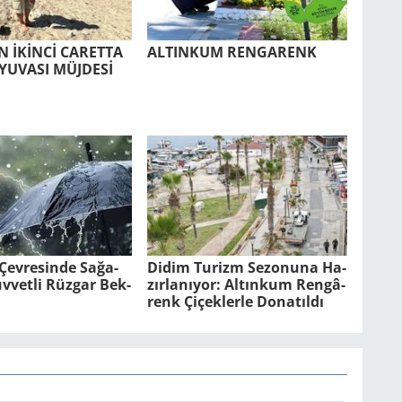
 İKİNCİ CA­RET­TA
AL­TIN­KUM REN­GA­RENK
YU­VA­SI MÜJ­DESİ
ev­re­sin­de Sa­ğa­
Didim Tu­rizm Se­zo­nu­na Ha­
­vet­li Rüz­gar Bek­
zır­la­nı­yor: Al­tın­kum Ren­gâ­
renk Çi­çek­ler­le Do­na­tıl­dı