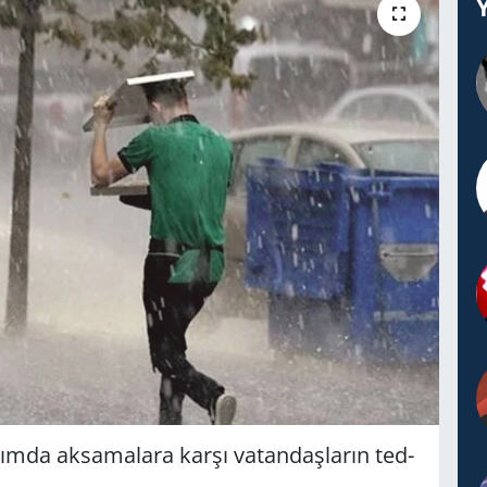
ula­şım­da ak­sa­ma­la­ra karşı va­tan­daş­la­rın ted­