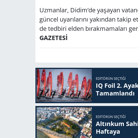
Uz­man­lar, Didim’de ya­şa­yan va­tan­d
gün­cel uya­rı­la­rı­nı ya­kın­dan takip et­
de ted­bi­ri elden bı­rak­ma­ma­la­rı ge­rek
GAZETESİ
EDITÖRÜN SEÇTIĞI
IQ Foil 2. Ayak
Ta­mam­lan­dı
EDITÖRÜN SEÇTIĞI
Altınkum Sahil
Haftaya