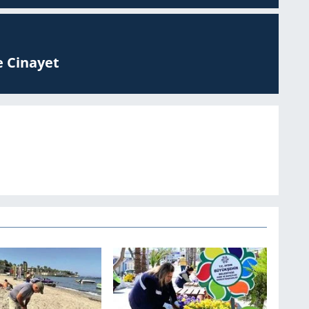
 Ci­na­yet