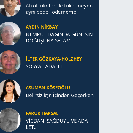
Alkol tü­ke­ten ile tü­ket­me­yen
aynı be­de­li öde­me­me­li
AYDIN NİKBAY
NEMRUT DAĞINDA GÜNEŞİN
DOĞUŞUNA SELAM
DURDUK..
İLTER GÖZKAYA-HOLZHEY
SOSYAL ADALET
ASUMAN KÖSEOĞLU
Belirsizliğin İçinden Geçerken
FARUK HAKSAL
VİCDAN, SAĞ­DU­YU VE ADA­
LET…