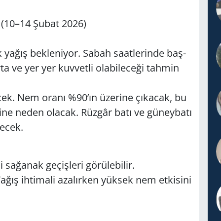
(10–14 Şubat 2026)
ağış bek­le­ni­yor. Sabah sa­at­le­rin­de baş­
 ve yer yer kuv­vet­li ola­bi­le­ce­ği tah­min
ecek. Nem oranı %90’ın üze­ri­ne çı­ka­cak, bu
i­ne neden ola­cak. Rüz­gâr batı ve gü­ney­ba­tı
secek.
a­ğa­nak ge­çiş­le­ri gö­rü­le­bi­lir.
ağış ih­ti­ma­li aza­lır­ken yük­sek nem et­ki­si­ni