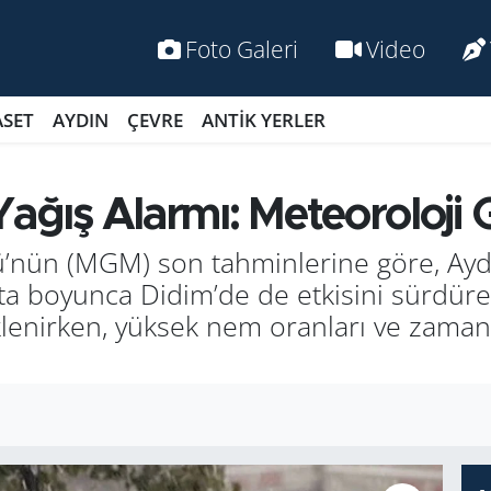
Foto Galeri
Video
ASET
AYDIN
ÇEVRE
ANTİK YERLER
ağış Alar­mı: Me­te­oro­lo­j
’nün (MGM) son tah­min­le­ri­ne göre, Aydın ge
 bo­yun­ca Didim’de de et­ki­si­ni sür­dü­rece
k­le­nir­ken, yük­sek nem oran­la­rı ve zaman