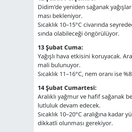
Didim’de ye­ni­den sa­ğa­nak ya­ğış­lar et
ma­sı bek­le­ni­yor.
Sı­cak­lık 10–15°C ci­va­rın­da sey­re
sın­da ola­bi­le­ce­ği ön­gö­rü­lü­yor.
13 Şubat Cuma:
Ya­ğış­lı hava et­ki­si­ni ko­ru­ya­cak. Ara
ma­li bu­lu­nu­yor.
Sı­cak­lık 11–16°C, nem oranı ise %8
14 Şubat Cu­mar­te­si:
Ara­lık­lı yağ­mur ve hafif sa­ğa­nak
lut­lu­luk devam edecek.
Sı­cak­lık 10–20°C ara­lı­ğı­na kadar yük­
dik­kat­li olun­ma­sı ge­re­ki­yor.