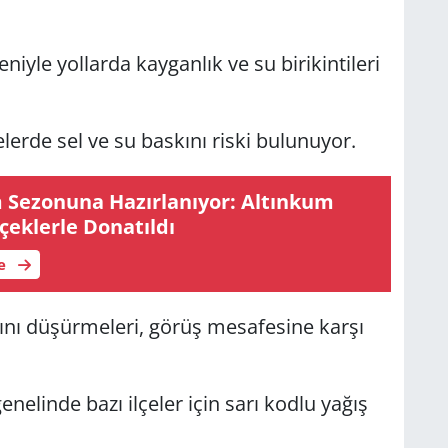
­le yol­lar­da kay­gan­lık ve su bi­ri­kin­ti­le­ri
ler­de sel ve su bas­kı­nı riski bu­lu­nu­yor.
e­zo­nu­na Ha­zır­la­nı­yor: Al­tın­kum
ek­ler­le Do­na­tıl­dı
le
a­rı­nı dü­şür­me­le­ri, görüş me­sa­fe­si­ne karşı
 ge­ne­lin­de bazı il­çe­ler için sarı kodlu yağış