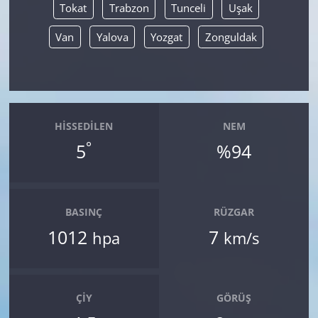
Tokat
Trabzon
Tunceli
Uşak
Van
Yalova
Yozgat
Zonguldak
HISSEDILEN
NEM
°
5
%94
BASINÇ
RÜZGAR
1012
7
hpa
km/s
ÇIY
GÖRÜŞ