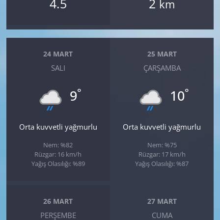
4.5
2
km
24 MART
25 MART
SALI
ÇARŞAMBA
°
°
9
10
Orta kuvvetli yağmurlu
Orta kuvvetli yağmurlu
Nem: %82
Nem: %75
Rüzgar: 16 km/h
Rüzgar: 17 km/h
Yağış Olasılığı: %89
Yağış Olasılığı: %87
26 MART
27 MART
PERŞEMBE
CUMA