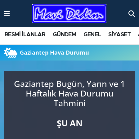
ANTİK YERLER
Nöbetçi Eczaneler
RESMİ İLANLAR
GÜNDEM
GENEL
SİYASET
ASAYİŞ
Hava Durumu
Gaziantep Hava Durumu
AYDIN
Namaz Vakitleri
BİLİM VE TEKNOLOJİ
Trafik Durumu
Gaziantep Bugün, Yarın ve 1
ÇEVRE
Süper Lig Puan Durumu ve Fikstür
Haftalık Hava Durumu
Tahmini
EĞİTİM
Tüm Manşetler
EKONOMİ
Son Dakika Haberleri
ŞU AN
GENEL
Haber Arşivi