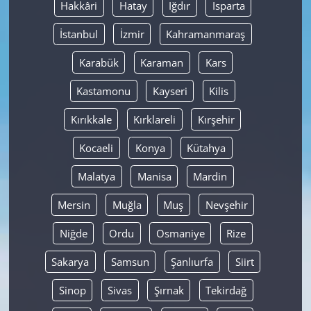
Hakkâri
Hatay
Iğdır
Isparta
İstanbul
İzmir
Kahramanmaraş
Karabük
Karaman
Kars
Kastamonu
Kayseri
Kilis
Kırıkkale
Kırklareli
Kırşehir
Kocaeli
Konya
Kütahya
Malatya
Manisa
Mardin
Mersin
Muğla
Muş
Nevşehir
Niğde
Ordu
Osmaniye
Rize
Sakarya
Samsun
Şanlıurfa
Siirt
Sinop
Sivas
Şırnak
Tekirdağ