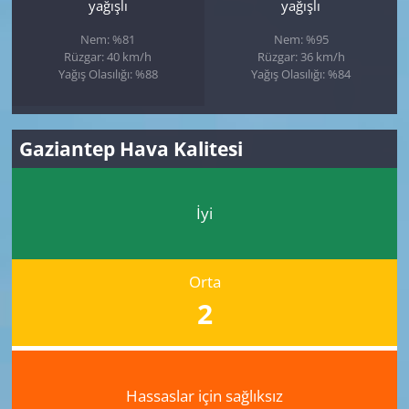
yağışlı
yağışlı
Nem: %81
Nem: %95
Rüzgar: 40 km/h
Rüzgar: 36 km/h
Yağış Olasılığı: %88
Yağış Olasılığı: %84
Gaziantep Hava Kalitesi
İyi
Orta
2
Hassaslar için sağlıksız