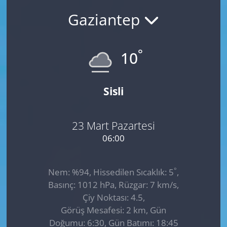
Gaziantep
GÜNDEM
HABERDE İNSAN
°
10
KÜLTÜR SANAT
Sisli
MAGAZİN
POLİTİKA
23 Mart Pazartesi
06:00
RESMİ İLANLAR
°
Nem: %94, Hissedilen Sıcaklık: 5
,
SAĞLIK
Basınç: 1012 hPa, Rüzgar: 7 km/s,
Çiy Noktası: 4.5,
SİYASET
Görüş Mesafesi: 2 km, Gün
Doğumu: 6:30, Gün Batımı: 18:45
SPOR