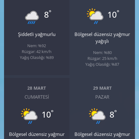
°
°
8
10
Şiddetli yağmurlu
Bölgesel düzensiz yağmur
yağışlı
Nem: %92
Rüzgar: 42 km/h
Nem: %80
Yağış Olasılığı: %89
Rüzgar: 25 km/h
Yağış Olasılığı: %87
28 MART
29 MART
CUMARTESI
PAZAR
°
°
10
8
Bölgesel düzensiz yağmur
Bölgesel düzensiz yağmur