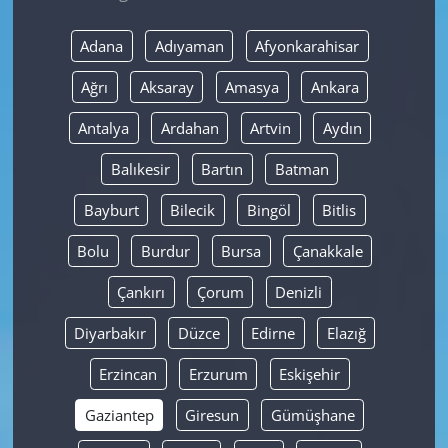
Yerel
Adana
Adıyaman
Afyonkarahisar
Ağrı
Aksaray
Amasya
Ankara
Antalya
Ardahan
Artvin
Aydın
Balıkesir
Bartın
Batman
Bayburt
Bilecik
Bingöl
Bitlis
Bolu
Burdur
Bursa
Çanakkale
Çankırı
Çorum
Denizli
Diyarbakır
Düzce
Edirne
Elazığ
Erzincan
Erzurum
Eskişehir
Gaziantep
Giresun
Gümüşhane