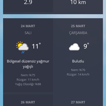
2.9
10
km
24 MART
25 MART
SALI
ÇARŞAMBA
°
°
11
9
Bölgesel düzensiz yağmur
Bulutlu
yağışlı
Nem: %76
Rüzgar: 14 km/h
Nem: %75
Rüzgar: 11 km/h
Yağış Olasılığı: %88
26 MART
27 MART