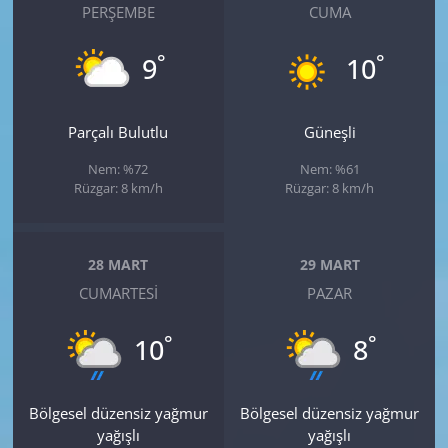
PERŞEMBE
CUMA
°
°
9
10
Parçalı Bulutlu
Güneşli
Nem: %72
Nem: %61
Rüzgar: 8 km/h
Rüzgar: 8 km/h
28 MART
29 MART
CUMARTESI
PAZAR
°
°
10
8
Bölgesel düzensiz yağmur
Bölgesel düzensiz yağmur
yağışlı
yağışlı