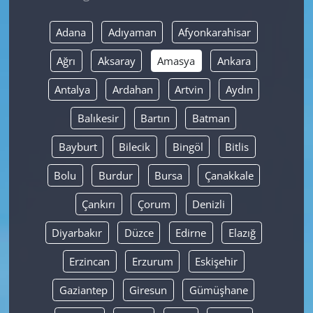
Yerel
Adana
Adıyaman
Afyonkarahisar
Ağrı
Aksaray
Amasya
Ankara
Antalya
Ardahan
Artvin
Aydın
Balıkesir
Bartın
Batman
Bayburt
Bilecik
Bingöl
Bitlis
Bolu
Burdur
Bursa
Çanakkale
Çankırı
Çorum
Denizli
Diyarbakır
Düzce
Edirne
Elazığ
Erzincan
Erzurum
Eskişehir
Gaziantep
Giresun
Gümüşhane