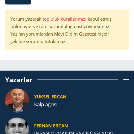
Yorum yazarak
topluluk kurallarımızı
kabul etmiş
bulunuyor ve tüm sorumluluğu üstleniyorsunuz.
Yazılan yorumlardan Mavi Didim Gazetesi hiçbir
şekilde sorumlu tutulamaz.
Yazarlar
YÜKSEL ERCAN
Kalp ağrısı
FERHAN ERCAN
İNSAN OLMANIN SAKINCASI YOK!...