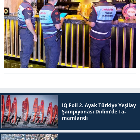
IQ Foil 2. Ayak Tür­ki­ye Ye­şi­lay
Şam­pi­yo­na­sı Didim’de Ta­
mam­lan­dı