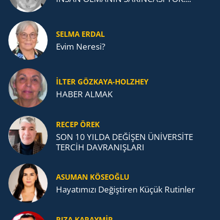
SELMA ERDAL
Evim Neresi?
İLTER GÖZKAYA-HOLZHEY
HABER ALMAK
RECEP ÖREK
SON 10 YILDA DEĞİŞEN ÜNİVERSİTE
TERCİH DAVRANIŞLARI
ASUMAN KÖSEOĞLU
Ha­ya­tı­mı­zı De­ğiş­ti­ren Küçük Ru­tin­ler
RIZA KARAYMIR