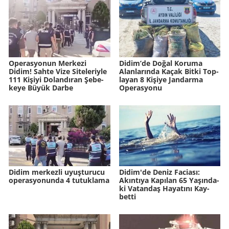
Ope­ras­yo­nun Mer­ke­zi
Didim’de Doğal Ko­ru­ma
Didim! Sahte Vize Si­te­le­riy­le
Alan­la­rın­da Kaçak Bitki Top­
111 Ki­şi­yi Do­lan­dı­ran Şe­be­
la­yan 8 Ki­şi­ye Jan­dar­ma
ke­ye Büyük Darbe
Ope­ras­yo­nu
Didim merkezli uyuşturucu
Didim'de Deniz Fa­ci­ası:
operasyonunda 4 tutuklama
Akın­tı­ya Ka­pı­lan 65 Ya­şın­da­
ki Va­tan­daş Ha­ya­tı­nı Kay­
bet­ti