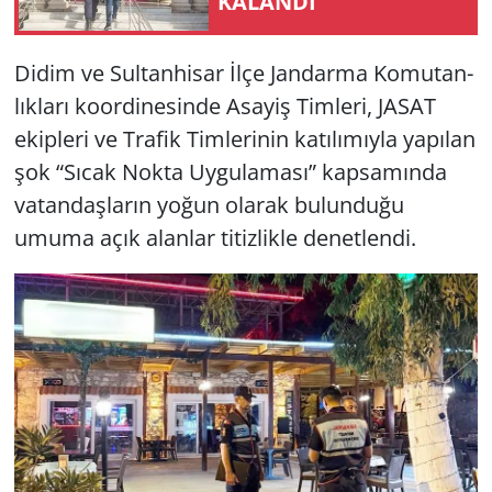
KA­LAN­DI
Yerel
Didim ve Sul­tan­hi­sar İlçe Jan­dar­ma Ko­mu­tan­
lık­la­rı ko­or­di­ne­sin­de Asa­yiş Tim­le­ri, JASAT
ekip­le­ri ve Tra­fik Tim­le­ri­nin ka­tı­lı­mıy­la ya­pı­lan
şok “Sıcak Nokta Uy­gu­la­ma­sı” kap­sa­mın­da
va­tan­daş­la­rın yoğun ola­rak bu­lun­du­ğu
umuma açık alan­lar ti­tiz­lik­le de­net­len­di.