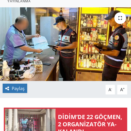
YAYINLANMA
GÜNDEM
HABERDE İNSAN
KÜLTÜR SANAT
MAGAZİN
POLİTİKA
RESMİ İLANLAR
Paylaş
-
+
A
A
SAĞLIK
SİYASET
DİDİM’DE 22 GÖÇ­MEN,
2 OR­GA­Nİ­ZA­TÖR YA­
SPOR