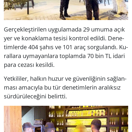
Ger­çek­leş­ti­ri­len uy­gu­la­ma­da 29 umuma açık
yer ve ko­nak­la­ma te­si­si kont­rol edil­di. De­ne­
tim­ler­de 404 şahıs ve 101 araç sor­gu­lan­dı. Ku­
ral­la­ra uy­ma­yan­la­ra top­lam­da 70 bin TL idari
para ce­za­sı ke­sil­di.
Yet­ki­li­ler, hal­kın huzur ve gü­ven­li­ği­nin sağ­lan­
ma­sı ama­cıy­la bu tür de­ne­tim­le­rin ara­lık­sız
sür­dü­rü­le­ce­ği­ni be­lirt­ti.