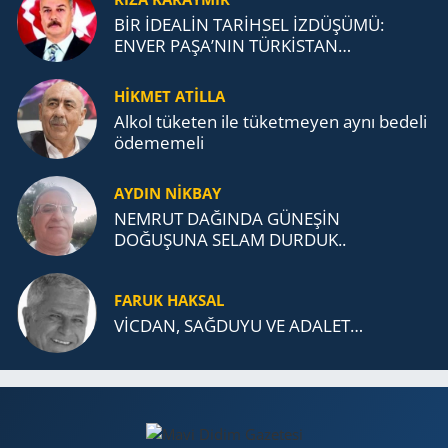
BİR İDEALİN TARİHSEL İZDÜŞÜMÜ:
ENVER PAŞA’NIN TÜRKİSTAN
MÜCADELESİ VE TÜRK DEVLETLERİ
TEŞKİLATI’NA UZANAN MİRASI
HİKMET ATİLLA
Alkol tü­ke­ten ile tü­ket­me­yen aynı be­de­li
öde­me­me­li
AYDIN NİKBAY
NEMRUT DAĞINDA GÜNEŞİN
DOĞUŞUNA SELAM DURDUK..
FARUK HAKSAL
VİCDAN, SAĞ­DU­YU VE ADA­LET…