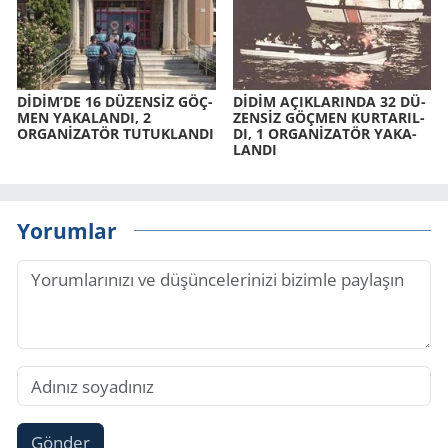
DİDİM’DE 16 DÜ­ZENSİZ GÖÇ­
DİDİM AÇIK­LA­RIN­DA 32 DÜ­
MEN YA­KA­LAN­DI, 2
ZENSİZ GÖÇ­MEN KUR­TA­RIL­
ORGANİZATÖR TU­TUK­LAN­DI
DI, 1 ORGANİZATÖR YA­KA­
LAN­DI
Yorumlar
Gönder