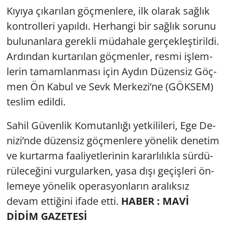
Kı­yı­ya çı­ka­rı­lan göç­men­le­re, ilk ola­rak sağ­lık
kont­rol­le­ri ya­pıl­dı. Her­han­gi bir sağ­lık so­ru­nu
bu­lu­nan­la­ra ge­rek­li mü­da­ha­le ger­çek­leş­ti­ril­di.
Ar­dın­dan kur­ta­rı­lan göç­men­ler, resmi iş­lem­
le­rin ta­mam­lan­ma­sı için Aydın Dü­zen­siz Göç­
men Ön Kabul ve Sevk Mer­ke­zi’ne (GÖK­SEM)
tes­lim edil­di.
Sahil Gü­ven­lik Ko­mu­tan­lı­ğı yet­ki­li­le­ri, Ege De­
ni­zi’nde dü­zen­siz göç­men­le­re yö­ne­lik de­ne­tim
ve kur­tar­ma fa­ali­yet­le­ri­nin ka­rar­lı­lık­la sür­dü­
rü­le­ce­ği­ni vur­gu­lar­ken, yasa dışı ge­çiş­le­ri ön­
le­me­ye yö­ne­lik ope­ras­yon­la­rın ara­lık­sız
devam et­ti­ği­ni ifade etti.
HABER : MAVİ
DİDİM GAZETESİ