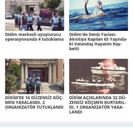
Didim merkezli uyuşturucu
Didim'de Deniz Fa­ci­ası:
operasyonunda 4 tutuklama
Akın­tı­ya Ka­pı­lan 65 Ya­şın­da­
ki Va­tan­daş Ha­ya­tı­nı Kay­
bet­ti
DİDİM’DE 16 DÜ­ZENSİZ GÖÇ­
DİDİM AÇIK­LA­RIN­DA 32 DÜ­
MEN YA­KA­LAN­DI, 2
ZENSİZ GÖÇ­MEN KUR­TA­RIL­
ORGANİZATÖR TU­TUK­LAN­DI
DI, 1 ORGANİZATÖR YA­KA­
LAN­DI