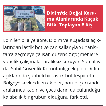
Yerel
Didim’de Doğal Ko­ru­
ma Alan­la­rın­da Kaçak
Bitki Top­la­yan 8 Ki­şi­ye
Jan­dar­ma Ope­ras­yo­nu
Edi­ni­len bil­gi­ye göre, Didim ve Ku­şa­da­sı açık­
la­rın­dan las­tik bot ve can sal­la­rıy­la Yu­na­nis­
tan’a geç­me­ye ça­lı­şan dü­zen­siz göç­men­le­re
yö­ne­lik ça­lış­ma­lar ara­lık­sız sü­rü­yor. Son olay­
da, Sahil Gü­ven­lik Ko­mu­tan­lı­ğı ekip­le­ri Didim
açık­la­rın­da şüp­he­li bir las­tik bot tes­pit etti.
Böl­ge­ye sevk edi­len ekip­ler, botun içe­ri­sin­de
ara­la­rın­da kadın ve ço­cuk­la­rın da bu­lun­du­ğu
ka­la­ba­lık bir gru­bun ol­du­ğu­nu fark etti.