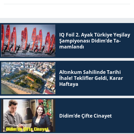
IQ Foil 2. Ayak Tür­ki­ye Ye­şi­lay
Şam­pi­yo­na­sı Didim’de Ta­
mam­lan­dı
Altınkum Sahilinde Tarihi
İhale! Teklifler Geldi, Karar
Haftaya
Didim’de Çifte Ci­na­yet