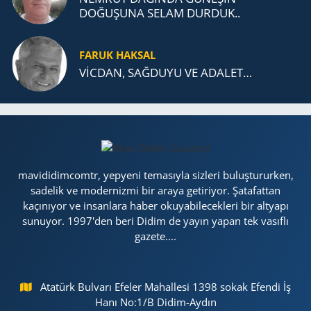
DOĞUŞUNA SELAM DURDUK..
FARUK HAKSAL
VİCDAN, SAĞ­DU­YU VE ADA­LET…
mavididimcomtr, yepyeni temasıyla sizleri buluştururken,
sadelik ve modernizmi bir araya getiriyor. Şatafattan
kaçınıyor ve insanlara haber okuyabilecekleri bir altyapı
sunuyor. 1997'den beri Didim de yayın yapan tek vasıflı
gazete....
Atatürk Bulvarı Efeler Mahallesi 1398 sokak Efendi İş
Hanı No:1/B Didim-Aydın