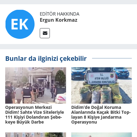
EDITÖR HAKKINDA
Ergun Korkmaz
Bunlar da ilginizi çekebilir
Ope­ras­yo­nun Mer­ke­zi
Didim’de Doğal Ko­ru­ma
Didim! Sahte Vize Si­te­le­riy­le
Alan­la­rın­da Kaçak Bitki Top­
111 Ki­şi­yi Do­lan­dı­ran Şe­be­
la­yan 8 Ki­şi­ye Jan­dar­ma
ke­ye Büyük Darbe
Ope­ras­yo­nu