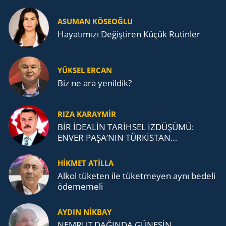
ASUMAN KÖSEOĞLU
Ha­ya­tı­mı­zı De­ğiş­ti­ren Küçük Ru­tin­ler
YÜKSEL ERCAN
Biz ne ara yenildik?
RIZA KARAYMIR
BİR İDEALİN TARİHSEL İZDÜŞÜMÜ:
ENVER PAŞA’NIN TÜRKİSTAN
MÜCADELESİ VE TÜRK DEVLETLERİ
TEŞKİLATI’NA UZANAN MİRASI
HİKMET ATİLLA
Alkol tü­ke­ten ile tü­ket­me­yen aynı be­de­li
öde­me­me­li
AYDIN NİKBAY
NEMRUT DAĞINDA GÜNEŞİN