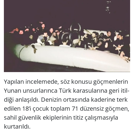
Ya­pı­lan in­ce­le­me­de, söz ko­nu­su göç­men­le­rin
Yunan un­sur­la­rın­ca Türk ka­ra­su­la­rı­na geri itil­
di­ği an­la­şıl­dı. De­ni­zin or­ta­sın­da ka­de­ri­ne terk
edi­len 18’i çocuk top­lam 71 dü­zen­siz göç­men,
sahil gü­ven­lik ekip­le­ri­nin titiz ça­lış­ma­sıy­la
kur­ta­rıl­dı.