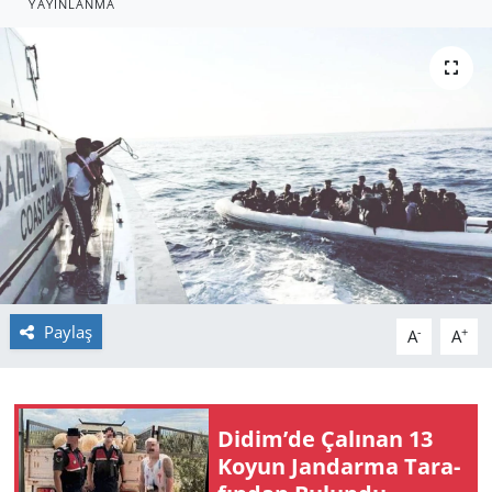
YAYINLANMA
GÜNDEM
HABERDE İNSAN
KÜLTÜR SANAT
MAGAZİN
POLİTİKA
RESMİ İLANLAR
Paylaş
-
+
A
A
SAĞLIK
SİYASET
Didim’de Ça­lı­nan 13
Koyun Jan­dar­ma Ta­ra­
SPOR