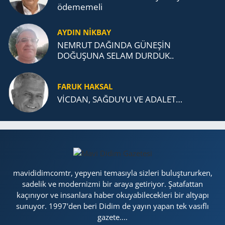
öde­me­me­li
AYDIN NİKBAY
NEMRUT DAĞINDA GÜNEŞİN
DOĞUŞUNA SELAM DURDUK..
FARUK HAKSAL
VİCDAN, SAĞ­DU­YU VE ADA­LET…
mavididimcomtr, yepyeni temasıyla sizleri buluştururken,
sadelik ve modernizmi bir araya getiriyor. Şatafattan
kaçınıyor ve insanlara haber okuyabilecekleri bir altyapı
sunuyor. 1997'den beri Didim de yayın yapan tek vasıflı
gazete....