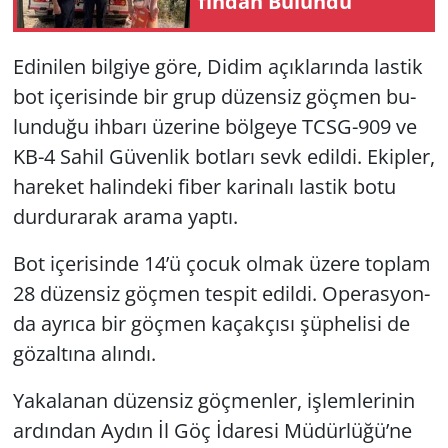
fın­dan Bu­lun­du
Yerel
Edi­ni­len bil­gi­ye göre, Didim açık­la­rın­da las­tik
bot içe­ri­sin­de bir grup dü­zen­siz göç­men bu­
lun­du­ğu ih­ba­rı üze­ri­ne böl­ge­ye TCSG-909 ve
KB-4 Sahil Gü­ven­lik bot­la­rı sevk edil­di. Ekip­ler,
ha­re­ket ha­lin­de­ki fiber ka­ri­na­lı las­tik botu
dur­du­ra­rak arama yaptı.
Bot içe­ri­sin­de 14’ü çocuk olmak üzere top­lam
28 dü­zen­siz göç­men tes­pit edil­di. Ope­ras­yon­
da ay­rı­ca bir göç­men ka­çak­çı­sı şüp­he­li­si de
gö­zal­tı­na alın­dı.
Ya­ka­la­nan dü­zen­siz göç­men­ler, iş­lem­le­ri­nin
ar­dın­dan Aydın İl Göç İda­re­si Mü­dür­lü­ğü’ne