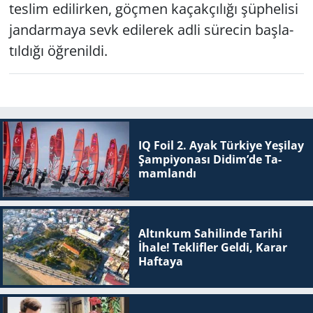
tes­lim edi­lir­ken, göç­men ka­çak­çı­lı­ğı şüp­he­li­si
jan­dar­ma­ya sevk edi­le­rek adli sü­re­cin baş­la­
tıl­dı­ğı öğ­re­nil­di.
IQ Foil 2. Ayak Tür­ki­ye Ye­şi­lay
Şam­pi­yo­na­sı Didim’de Ta­
mam­lan­dı
Altınkum Sahilinde Tarihi
İhale! Teklifler Geldi, Karar
Haftaya