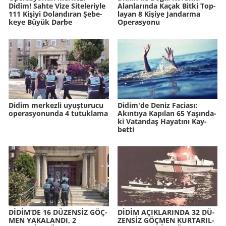
Didim! Sahte Vize Si­te­le­riy­le
Alan­la­rın­da Kaçak Bitki Top­
111 Ki­şi­yi Do­lan­dı­ran Şe­be­
la­yan 8 Ki­şi­ye Jan­dar­ma
ke­ye Büyük Darbe
Ope­ras­yo­nu
Didim merkezli uyuşturucu
Didim'de Deniz Fa­ci­ası:
operasyonunda 4 tutuklama
Akın­tı­ya Ka­pı­lan 65 Ya­şın­da­
ki Va­tan­daş Ha­ya­tı­nı Kay­
bet­ti
DİDİM’DE 16 DÜ­ZENSİZ GÖÇ­
DİDİM AÇIK­LA­RIN­DA 32 DÜ­
MEN YA­KA­LAN­DI, 2
ZENSİZ GÖÇ­MEN KUR­TA­RIL­