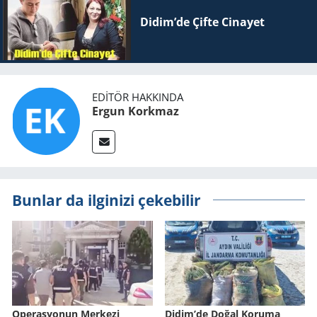
Didim’de Çifte Ci­na­yet
EDITÖR HAKKINDA
Ergun Korkmaz
Bunlar da ilginizi çekebilir
Ope­ras­yo­nun Mer­ke­zi
Didim’de Doğal Ko­ru­ma