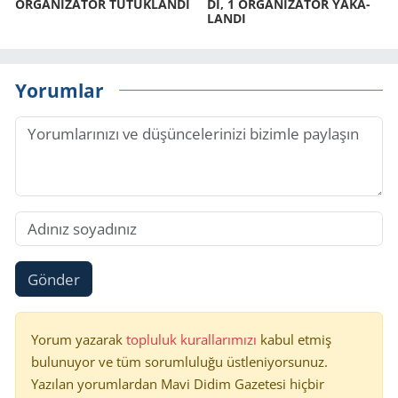
ORGANİZATÖR TU­TUK­LAN­DI
DI, 1 ORGANİZATÖR YA­KA­
LAN­DI
Yorumlar
Gönder
Yorum yazarak
topluluk kurallarımızı
kabul etmiş
bulunuyor ve tüm sorumluluğu üstleniyorsunuz.
Yazılan yorumlardan Mavi Didim Gazetesi hiçbir