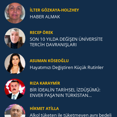
İLTER GÖZKAYA-HOLZHEY
HABER ALMAK
RECEP ÖREK
SON 10 YILDA DEĞİŞEN ÜNİVERSİTE
TERCİH DAVRANIŞLARI
ASUMAN KÖSEOĞLU
Ha­ya­tı­mı­zı De­ğiş­ti­ren Küçük Ru­tin­ler
RIZA KARAYMIR
BİR İDEALİN TARİHSEL İZDÜŞÜMÜ:
ENVER PAŞA’NIN TÜRKİSTAN
MÜCADELESİ VE TÜRK DEVLETLERİ
TEŞKİLATI’NA UZANAN MİRASI
HİKMET ATİLLA
Alkol tü­ke­ten ile tü­ket­me­yen aynı be­de­li