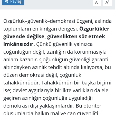
Paylaş
-
+
A
A
GÜNDEM
Özgürlük–güvenlik–demokrasi üçgeni, aslında
HABERDE İNSAN
toplumların en kırılgan dengesi.
Özgürlükler
KÜLTÜR SANAT
güvende değilse, güvenlikten söz etmek
imkânsızdır.
Çünkü güvenlik yalnızca
MAGAZİN
çoğunluğun değil, azınlığın da korunmasıyla
anlam kazanır. Çoğunluğun güvenliği garanti
POLİTİKA
altındayken azınlık tehdit altında kalıyorsa, bu
düzen demokrasi değil, çoğunluk
RESMİ İLANLAR
tahakkümüdür. Tahakkümün bir başka biçimi
SAĞLIK
ise; devlet aygıtlarıyla birlikte varlıkları da ele
geçiren azınlığın çoğunluğa uyguladığı
SİYASET
demokrasi dışı yaklaşımlardır. Bu otoriter
oluşumlarda halkın mal ve can güvenliği
SPOR