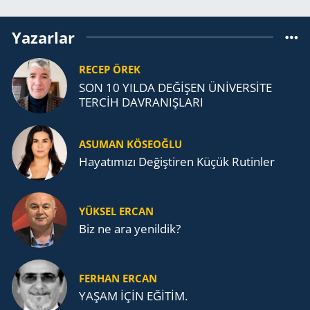
Yazarlar
RECEP ÖREK
SON 10 YILDA DEĞİŞEN ÜNİVERSİTE
TERCİH DAVRANIŞLARI
ASUMAN KÖSEOĞLU
Ha­ya­tı­mı­zı De­ğiş­ti­ren Küçük Ru­tin­ler
YÜKSEL ERCAN
Biz ne ara yenildik?
FERHAN ERCAN
YAŞAM İÇİN EĞİTİM.