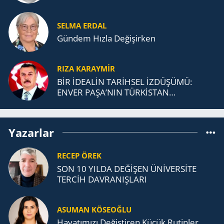
SELMA ERDAL
Gündem Hızla Değişirken
RIZA KARAYMIR
BİR İDEALİN TARİHSEL İZDÜŞÜMÜ:
ENVER PAŞA’NIN TÜRKİSTAN
MÜCADELESİ VE TÜRK DEVLETLERİ
TEŞKİLATI’NA UZANAN MİRASI
Yazarlar
RECEP ÖREK
SON 10 YILDA DEĞİŞEN ÜNİVERSİTE
TERCİH DAVRANIŞLARI
ASUMAN KÖSEOĞLU
Ha­ya­tı­mı­zı De­ğiş­ti­ren Küçük Ru­tin­ler