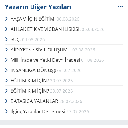
Yazarın Diğer Yazıları
YAŞAM İÇİN EĞİTİM.
06.08.2026
AHLAK ETİK VE VİCDAN İLİŞKİSİ.
05.08.2026
SUÇ.
04.08.2026
AİDİYET ve SİVİL OLUŞUM…
03.08.2026
Milli İrade ve Yetki Devri İradesi
01.08.2026
İNSANLIĞA DÖNÜŞ(!)
31.07.2026
EĞİTİM KİM İÇİN?
30.07.2026
EĞİTİM KİM İÇİN?
29.07.2026
BATASICA YALANLAR
28.07.2026
İlginç Yalanlar Derlemesi
27.07.2026