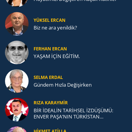
YÜKSEL ERCAN
Biz ne ara yenildik?
FERHAN ERCAN
YAŞAM İÇİN EĞİTİM.
SELMA ERDAL
Gündem Hızla Değişirken
RIZA KARAYMIR
BİR İDEALİN TARİHSEL İZDÜŞÜMÜ:
ENVER PAŞA’NIN TÜRKİSTAN
MÜCADELESİ VE TÜRK DEVLETLERİ
TEŞKİLATI’NA UZANAN MİRASI
HİKMET ATİLLA