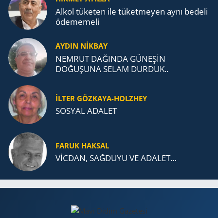
Alkol tü­ke­ten ile tü­ket­me­yen aynı be­de­li
öde­me­me­li
AYDIN NİKBAY
NEMRUT DAĞINDA GÜNEŞİN
DOĞUŞUNA SELAM DURDUK..
İLTER GÖZKAYA-HOLZHEY
SOSYAL ADALET
FARUK HAKSAL
VİCDAN, SAĞ­DU­YU VE ADA­LET…