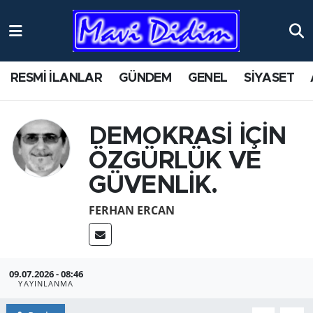
ANTİK YERLER
Nöbetçi Eczaneler
RESMİ İLANLAR
GÜNDEM
GENEL
SİYASET
ASAYİŞ
Hava Durumu
AYDIN
Namaz Vakitleri
DEMOKRASİ İÇİN
ÖZGÜRLÜK VE
BİLİM VE TEKNOLOJİ
Trafik Durumu
GÜVENLİK.
ÇEVRE
Süper Lig Puan Durumu ve Fikstür
FERHAN ERCAN
EĞİTİM
Tüm Manşetler
EKONOMİ
Son Dakika Haberleri
09.07.2026 - 08:46
YAYINLANMA
GENEL
Haber Arşivi