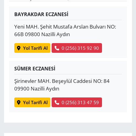
Yerel
BAYRAKDAR ECZANESİ
Yeni MAH. Şehit Mustafa Arslan Bulvarı NO:
66B 09800 Nazilli Aydın
Yol Tarifi Al
0 (256) 315 92 90
SÜMER ECZANESİ
Şirinevler MAH. Beşeylül Caddesi NO: 84
09900 Nazilli Aydın
Yol Tarifi Al
0 (256) 313 47 59