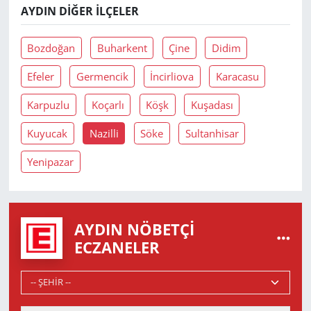
AYDIN DIĞER İLÇELER
Bozdoğan
Buharkent
Çine
Didim
Efeler
Germencik
İncirliova
Karacasu
Karpuzlu
Koçarlı
Köşk
Kuşadası
Kuyucak
Nazilli
Söke
Sultanhisar
Yenipazar
AYDIN NÖBETÇI
ECZANELER