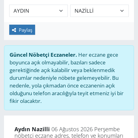
GÜNDEM
HABERDE İNSAN
Paylaş
KÜLTÜR SANAT
Güncel Nöbetçi Eczaneler.
Her eczane gece
MAGAZİN
boyunca açık olmayabilir, bazıları sadece
gerektiğinde açık kalabilir veya beklenmedik
POLİTİKA
durumlar nedeniyle nöbete gelemeyebilir. Bu
nedenle, yola çıkmadan önce eczanenin açık
RESMİ İLANLAR
olduğunu telefon aracılığıyla teyit etmeniz iyi bir
fikir olacaktır.
SAĞLIK
SİYASET
Aydın Nazilli
06 Ağustos 2026 Perşembe
nöbetçi eczane adres, telefon ve konumları
SPOR